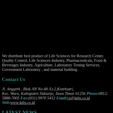
culpa qui officia deserunt mollit anim id est laborum.
We distribute best product of Life Sciences for Research Center,
Quality Control, Life Sciences Industry, Pharmaceuticals, Food &
Beverages Industry, Agriculture, Laboratory Testing Services,
Government Laboratory , and material building .
Contact Us
Jl. Anggrek , Blok AN No.48 /Lt.2,Kureksari,
Kec. Waru, Kabupaten Sidoarjo, Jawa Timur 61256
Phone:
0812-
5888-7005
Fax:
(031) 9970 5432
Email:
cs@labs.co.id
Web:
www.labs.co.id
LATEST NEWS