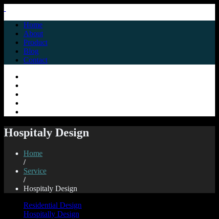
Home
About
Product
Blog
Contact
Hospitaly Design
Home
/
Service
/
Hospitaly Design
Residential Design
Hospitally Design